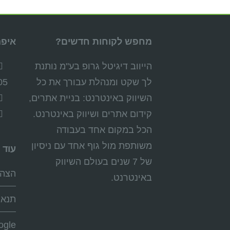
מחפש לקוחות חדשים?
איפה
הייווב דיגיטל גרופ בע"מ נותנת
לך שקט ומנהלת עבורך את כל
05
השיווק באינטרנט: בניית אתרים,
קידום אתרים ושיווק באינטרנט.
הכל במקום אחד בעבודה
משותפת מול גוף אחד עם ניסיון
עוד 
של 7 שנים בעולם השיווק
הצהר
באינטרנט.
תנאי
ogle+