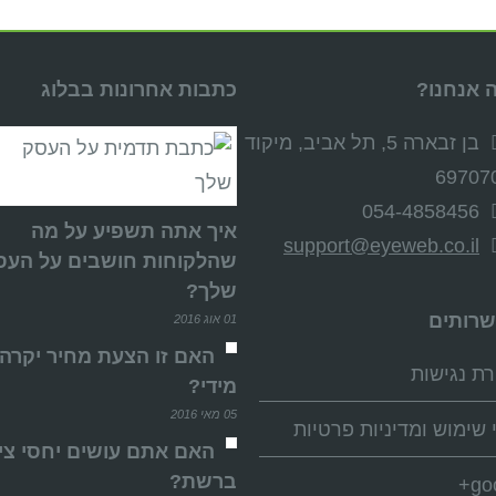
 אנחנו?
כתבות אחרונות בבלוג
בן זבארה 5, תל אביב, מיקוד
69707
054-4858456
איך אתה תשפיע על מה
support@eyeweb.co.il
שהלקוחות חושבים על העס
שלך?
שרותים
01 אוג 2016
האם זו הצעת מחיר יקרה
ת נגישות
מידי?
05 מאי 2016
 שימוש ומדיניות פרטיות
האם אתם עושים יחסי צי
ברשת?
go