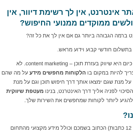
אתר אינטרנט, אין לך רשימת דיוור, אין
גולשים ממוקדים ממנועי החיפוש?
נט ברמה הגבוהה ביותר גם אם אין לך את כל זה?
 בתשלום חודשי קבוע וידוע מראש.
מתודולוגיית השיווק באינטרנט המובילה כיום היא שיווק בעזרת תוכן – content marketing. לא
ריך להיות במקום בו
הלקוחות מחפשים מידע
על מה שהם
. על מנת שגם ימצאו אותך דרך חיפוש תוכן וגם על מנת
כוי לפניה אליך דרך האינטרנט, בנינו
מעטפת שיווקית
הגיע ליותר לקוחות שמחפשים את השירות שלך.
ו?
הקמת עולם תוכן מקצועי (סדרה של 12 כתבות) הכתוב בשמכם וכולל מידע מקצועי מהתחום