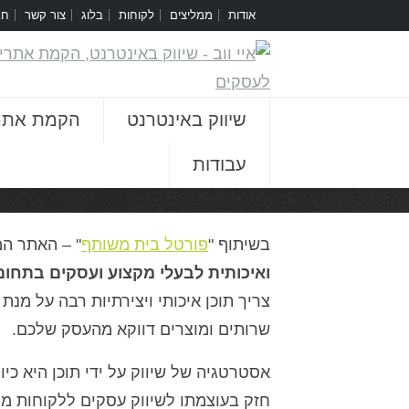
אודות
ממליצים
לקוחות
בלוג
צור קשר
חב
שיווק באינטרנט
הקמת אתר
עבודות
[rev_slider prof]
בשיתוף "
פורטל בית משותף
" – האתר המ
ואיכותית לבעלי מקצוע ועסקים בתחום 
צריך תוכן איכותי ויצירתיות רבה על מנת
שרותים ומוצרים דווקא מהעסק שלכם.
אסטרטגיה של שיווק על ידי תוכן היא כ
חזק בעוצמתו לשיווק עסקים ללקוחות ממו