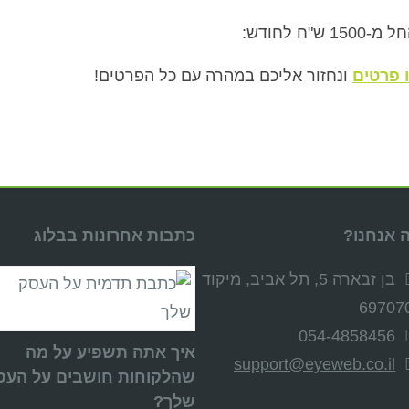
 לחודש:
 פרטים
ונחזור אליכם במהרה עם כל הפרטים!
S
 אנחנו?
כתבות אחרונות בבלוג
בן זבארה 5, תל אביב, מיקוד
69707
054-4858456
איך אתה תשפיע על מה
support@eyeweb.co.il
שהלקוחות חושבים על העס
שלך?