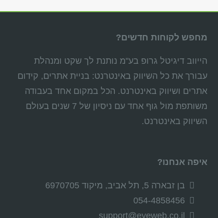
מחפש לקוחות חדשים?
הייווב דיגיטל גרופ בע"מ נותנת לך שקט ומנהלת
עבורך את כל השיווק באינטרנט: בניית אתרים, קידום
אתרים ושיווק באינטרנט. הכל במקום אחד בעבודה
משותפת מול גוף אחד עם ניסיון של 7 שנים בעולם
השיווק באינטרנט.
איפה אנחנו?
בן זבארה 5, תל אביב, מיקוד 6970705
054-4858456
support@eyeweb.co.il