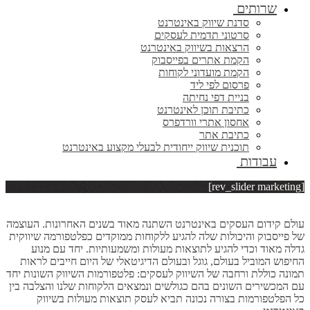
שרותים
סדנת שיווק באינטרנט
סרטוני תדמית לעסקים
הרצאות בשיווק באינטרנט
הקמת אתרים בפייסבוק
הקמת מועדוני לקוחות
פרסום לפי ליד
בניית דפי נחיתה
כתיבת תוכן לאינטרנט
אחסון אתרי וורדפרס
כתיבת אתר
תוכנית שיווק ייחודית לבעלי מקצוע באינטרנט
עבודות
[rev_slider marketing]
עולם קידום העסקים באינטרנט השתנה מאוד בשנים האחרונות. העוצמה
של פייסבוק והיכולות שלה להגיע ללקוחות ממוקדים כפלטפורמה שיווקית
גדלה מאוד וכדי להגיע לתוצאות מעולות ומשמעותיות. יחד עם מנוע
החיפוש המוביל בעולם, גוגל ובעולם הדיגיטאלי של היום חייבים לראות
תמונה כוללת ורחבה של השיווק לעסקים: פלטפורמות השיווק השונות יחד
עם המכשירים השונים בהם כגולשים ונמצאים הלקוחות שלנו והצלבה בין
כל הפלטפורמות בצורה נכונה תביא לעסק תוצאות מעולות בשיווק