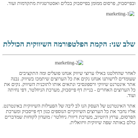
ובפייסבוק, פרסום ממומן בפייסבוק בכלים ואסטרטגיות מתקדמות ועוד.
שלב שני: הקמת הפלטפורמה השיווקית הכוללת
לאחר שהחלטנו באילו ערוצי שיווק אנחנו פועלים ומה התקציבים
שעומדים לרשותנו אנחנו נקים את כל הערוצים שיתמכו בשיווק. נבנה
אתר אינטרנט שיווקי ורספונסיבי ונתאים אותו לתוכנית השיווק. נקים את
כל הערוצים האחרים - בניית דף פייסבוק, מערכת הניוזלטר, דפי נחיתה
ועוד.
אתר האינטרנט של העסק הנו לב ליבה של הפעילות השיווקית באינטרנט.
אליו נחבר את כל הערוצים השיווקיים הנוספים כגון דף פייסבוק ומערכת
הפרסום, ערוץ היוטיוב, מערכת דיוור/ ניוזלטר / מועדון לקוחות שמדברים
כולם באותה שפה שיווקית וויזואלית.