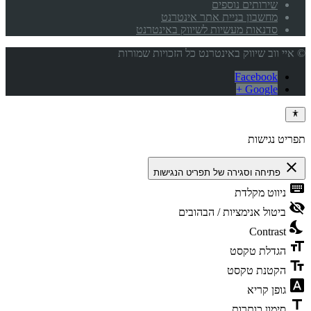
שירותים נוספים
מחשבון בניית אתר אינטרנט
סדנאות מעשיות לשיווק באינטרנט
© איי ווב שיווק באינטרנט כל הזכויות שמורות
Facebook
Google +
תפריט נגישות
close
פתיחה וסגירה של תפריט הנגישות
keyboard
ניווט מקלדת
visibility_off
ביטול אנימציות / הבהובים
nights_stay
Contrast
format_size
הגדלת טקסט
text_fields
הקטנת טקסט
font_download
גופן קריא
title
סימון כותרות