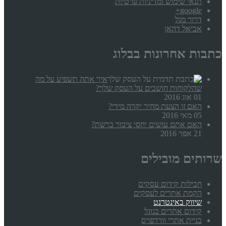
תנאי שימוש ומדיניות פרטיות
google+
דרור מגל
אביאל דהאן
כתבות אחרונות בבלוג
איך אתה תשפיע על מה
שהלקוחות חושבים על העסק שלך?
01 אוג 2016
האם זו הצעת מחיר יקרה מידי?
05 מאי 2016
האם אתם עושים יחסי ציבור ברשת?
21 אפר 2016
שרותים מובילים
חבילות קידום עסקים
הקמת אתרים לעסקים
שיווק באינטרנט
קידום אתרים בגוגל
בניית אתרי וורדפרס