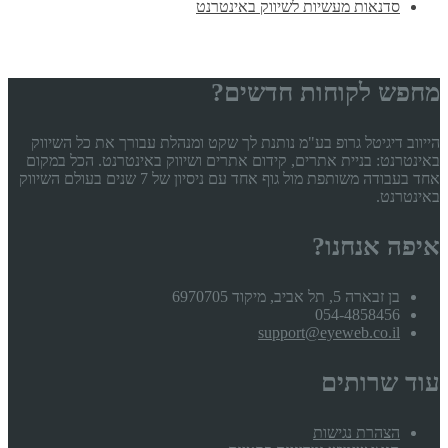
סדנאות מעשיות לשיווק באינטרנט
מחפש לקוחות חדשים?
הייווב דיגיטל גרופ בע"מ נותנת לך שקט ומנהלת עבורך את כל השיווק
באינטרנט: בניית אתרים, קידום אתרים ושיווק באינטרנט. הכל במקום
אחד בעבודה משותפת מול גוף אחד עם ניסיון של 7 שנים בעולם השיווק
באינטרנט.
איפה אנחנו?
בן זבארה 5, תל אביב, מיקוד 6970705
054-4858456
support@eyeweb.co.il
עוד שרותים
הצהרת נגישות