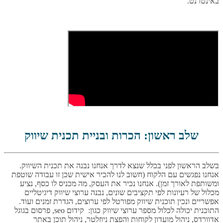
באינטרנט.
שלב ראשון: הכרות ובניית תכנית שיווק
בשלב הראשון לפני בכלל שנצא לדרך אנחנו נבנה את תכנית השיווק.
אנחנו נפגשים עם הלקוח (חשוב לנו להכיר אישית שכן זו עבודה שוטפת
ומשותפת לאורך זמן). אנחנו נכיר את העסק, מה מכניס לו כסף, נציע
מכלול של רעיונות לפי תקציבים שונים, נבנה ערוצי שיווק דיגיטליים
אפשריים ונכין תוכנית שיווק מפורטל לפי ערוצים, הגדרת זמנים ועוד.
התוכנית יכולה לכלול מספר ערוצי שיווק כגון: קידום seo, פרסום בגוגל
אדוורדס, ניהול מועדון לקוחות והפצת ניוזלטר, ניהול תוכן באתר