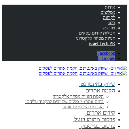
אודות
ממליצים
לקוחות
בלוג
צור קשר
חבילות קידום עסקים
חנויות מסחר אלקטרוני
israel Tech PR
Facebook
Google +
שיווק באינטרנט
הקמת אתרים
הקמת חנויות מסחר אלקטרוני
בונים אתר? 7 כללים שחייבים להקפיד עליהם!
הערכים המובילים אותנו
קידום אתרים
פרסום ממומן בגוגל
פרסום בפייסבוק