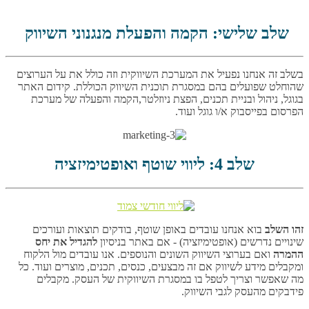
שלב שלישי: הקמה והפעלת מנגנוני השיווק
בשלב זה אנחנו נפעיל את המערכת השיווקית וזה כולל את על הערוצים
שהוחלט שפועלים בהם במסגרת תוכנית השיווק הכוללת. קידום האתר
בגוגל, ניהול ובניית תכנים, הפצת ניוזלטר,הקמה והפעלה של מערכת
הפרסום בפייסבוק א/ו גוגל ועוד.
שלב 4: ליווי שוטף ואופטימיזציה
זהו השלב
בוא אנחנו עובדים באופן שוטף, בודקים תוצאות ועורכים
שינויים נדרשים (אופטימיזציה) - אם באתר בניסיון
להגדיל את יחס
ההמרה
ואם בערוצי השיווק השונים והנוספים. אנו עובדים מול הלקוח
ומקבלים מידע לשיווק אם זה מבצעים, כנסים, תכנים, מוצרים ועוד. כל
מה שאפשר וצריך לטפל בו במסגרת השיווקית של העסק. מקבלים
פידבקים מהעסק לגבי השיווק.