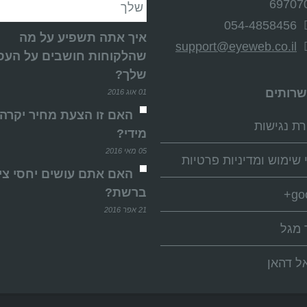
69707
054-4858456
איך אתה תשפיע על מה
support@eyeweb.co.il
שהלקוחות חושבים על העס
שלך?
שרותים
01 אוג 2016
האם זו הצעת מחיר יקרה
ת נגישות
מידי?
05 מאי 2016
 שימוש ומדיניות פרטיות
האם אתם עושים יחסי צי
ברשת?
go
21 אפר 2016
 מגל
ל דהאן