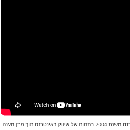
אנו פועלים במסגרת איי ווב שרותי אינטרנט משנת 2004 בתחום של שיווק באינטרנט תוך מתן מענה