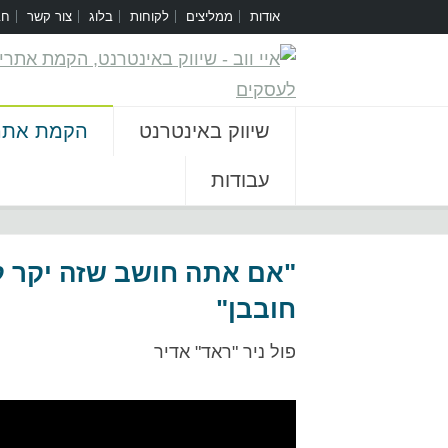
אודות
ממליצים
לקוחות
בלוג
צור קשר
חב
שיווק באינטרנט
הקמת אתר
עבודות
[rev_slider website]
"אם אתה חושב שזה יקר ל
חובבן"
פול ניר "ראד" אדיר