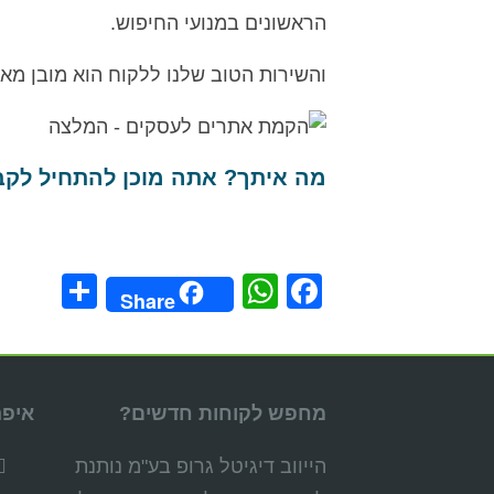
הראשונים במנועי החיפוש.
והשירות הטוב שלנו ללקוח הוא מובן מאל
מה איתך? אתה מוכן להתחיל לקבל
hare
WhatsApp
Facebook
Share
מחפש לקוחות חדשים?
איפה
הייווב דיגיטל גרופ בע"מ נותנת