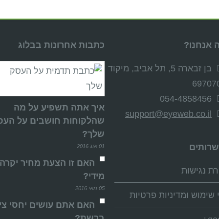
 אנחנו?
כתבות אחרונות בבלוג
בן זבארה 5, תל אביב, מיקוד
69707
054-4858456
איך אתה תשפיע על מה
support@eyeweb.co.il
שהלקוחות חושבים על העס
שלך?
שרותים
01 אוג 2016
האם זו הצעת מחיר יקרה
ת נגישות
מידי?
05 מאי 2016
 שימוש ומדיניות פרטיות
האם אתם עושים יחסי צי
ברשת?